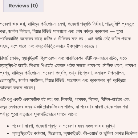
Reviews (0)
গবেষণা শুরু করা, সাহিত্য পর্যালোচনা লেখা, গবেষণা পদ্ধতি নির্ধারণ, পাণ্ডুলিপি প্রস্তুত
করা, জার্নাল নির্বাচন, পিয়ার রিভিউ সামলানো এবং শেষ পর্যন্ত প্রকাশনা — পুরো
প্রক্রিয়াটিই অনেকের কাছে জটিল ও ভীতিকর মনে হয়। এই বইটি সেই জটিল পথকে
সহজ, ধাপে ধাপে এবং বাস্তবভিত্তিকভাবে উপস্থাপন করেছে।
রিসার্চ মেথড, ম্যানুস্ক্রিপ্ট প্রিপারেশন এবং পাবলিকেশন
বইটি এমনভাবে রচিত, যাতে
ম্যানুস্ক্রিপ্ট রাইটিং শিখতে শিখতেই একজন পাঠক সহজে গবেষণার মৌলিক ধারণা, গবেষণা
প্রশ্ন, সাহিত্য পর্যালোচনা, গবেষণা পদ্ধতি, তথ্য বিশ্লেষণ, ফলাফল উপস্থাপন,
রেফারেন্সিং, জার্নাল সাবমিশন, পিয়ার রিভিউ, সংশোধন এবং প্রকাশনার পূর্ণ প্রক্রিয়া
আয়ত্ত করতে পারেন।
এটি শুধু একটি একাডেমিক বই নয়; বরং শিক্ষার্থী, গবেষক, শিক্ষক, থিসিস-রাইটার এবং
নতুন লেখকদের জন্য একটি প্র্যাকটিক্যাল গাইড, যা গবেষণার ধারণা থেকে প্রকাশনা
পর্যন্ত পুরো যাত্রাকে সুসংগঠিতভাবে সামনে আনে:
গবেষণা ধারণা, গবেষণা প্রশ্ন ও গবেষণার ধরন সহজ ভাষায় ব্যাখ্যা
ম্যানুস্ক্রিপ্টের কাঠামো, শিরোনাম, অ্যাবস্ট্রাক্ট, কী-ওয়ার্ড ও ভূমিকা লেখার নির্দেশনা